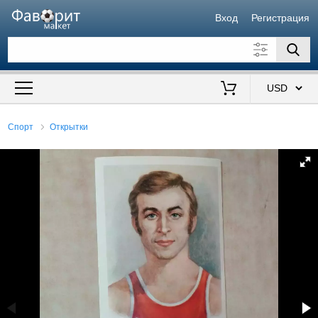
Вход
Регистрация
Искать также в описании
Цена от
до
$
Спорт
Открытки
Продавец