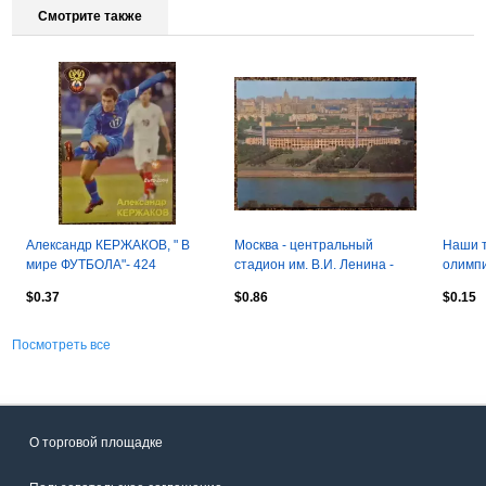
Смотрите также
Александр КЕРЖАКОВ, " В
Москва - центральный
Наши 
мире ФУТБОЛА"- 424
стадион им. В.И. Ленина -
олимп
"Лужники"
$0.37
$0.86
$0.15
Посмотреть все
О торговой площадке