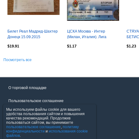
Билет Реал Мадрид-Шахтер
ЦСКА Москва - Интер
СТЯУА 
Донецк 15.09.2015
(Милан, Италия). Лига
БЕТИС 
Чемпионов УЕФА 2007/2008
УЕФА 
$19.91
$1.17
$1.23
Посмотреть все
О торговой площадке
Пользовательское соглашение
Мы используем файлы cookie для вашего
Политика конфиденциальности
удобства пользования сайтом и повышения
качества рекомендаций. Продолжив
пользоваться сайтом, вы принимаете
Продавцы
пользовательское соглашение
,
политику
конфиденциальности
и
использования cookie
файлов
.