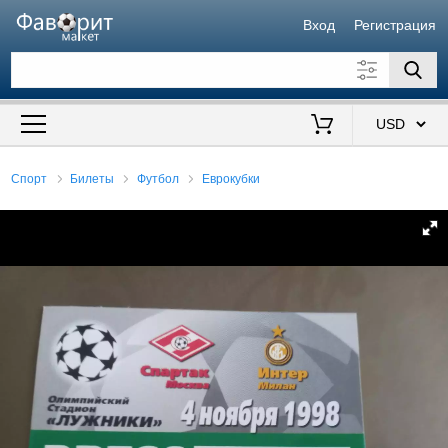
Вход
Регистрация
Искать также в описании
Цена от
до
$
Спорт
Билеты
Футбол
Еврокубки
Продавец