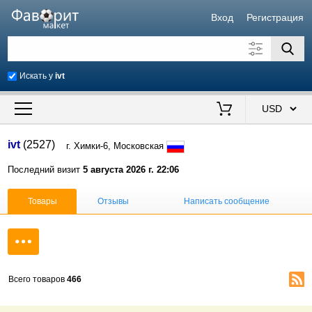
Вход
Регистрация
Искать у
ivt
Искать также в описании
Цена от
до
$
ivt
(2527)
г. Химки-6, Московская
Продавец
Последний визит
5 августа 2026 г. 22:06
Товары
Отзывы
Написать сообщение
Всего товаров
466