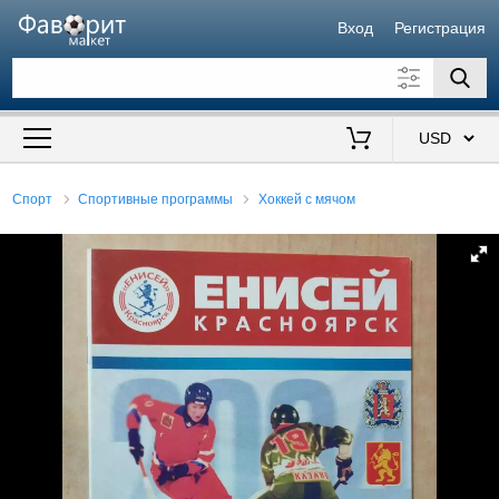
Вход
Регистрация
Искать также в описании
Цена от
до
$
Спорт
Спортивные программы
Хоккей с мячом
Продавец