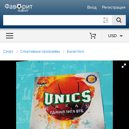
Вход
Регистрация
Искать также в описании
Цена от
до
$
Спорт
Спортивные программы
Баскетбол
Продавец