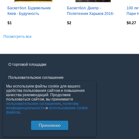
Баскетбол. Будивельник
Баскетбол. Днепр -
100 ле
Киев - Будучность
Политехник Харьков 2016-
Пари Н
Черногория 2012-2013
2017 кубок
22.03
$1
$2
$0.27
Посмотреть все
О торговой площадке
Пользовательское соглашение
Мы используем файлы cookie для вашего
Политика конфиденциальности
удобства пользования сайтом и повышения
качества рекомендаций. Продолжив
пользоваться сайтом, вы принимаете
Продавцы
пользовательское соглашение
,
политику
конфиденциальности
и
использования cookie
файлов
.
Помощь & Служба поддержки
Принимаю
© FavoritMarket.com