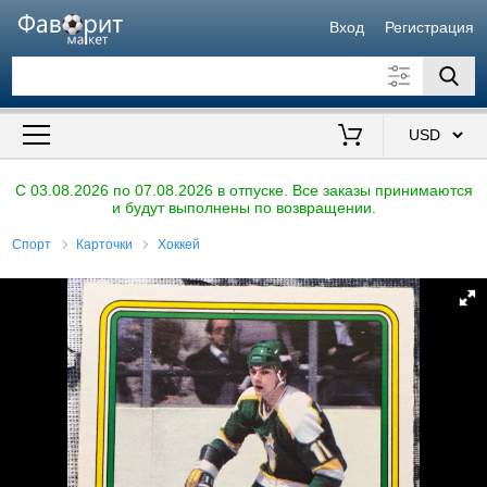
Вход
Регистрация
Искать также в описании
Цена от
до
$
C 03.08.2026 по 07.08.2026 в отпуске. Все заказы принимаются
и будут выполнены по возвращении.
Продавец
Спорт
Карточки
Хоккей