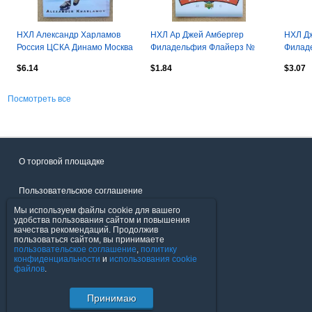
НХЛ Александр Харламов
НХЛ Ар Джей Амбергер
НХЛ Д
Россия ЦСКА Динамо Москва
Филадельфия Флайерз №
Филад
Подольск СКА Спб № 129
214 автограф
Екатер
$6.14
$1.84
$3.07
автог
Посмотреть все
О торговой площадке
Пользовательское соглашение
Мы используем файлы cookie для вашего
Политика конфиденциальности
удобства пользования сайтом и повышения
качества рекомендаций. Продолжив
пользоваться сайтом, вы принимаете
Продавцы
пользовательское соглашение
,
политику
конфиденциальности
и
использования cookie
файлов
.
Помощь & Служба поддержки
Принимаю
© FavoritMarket.com