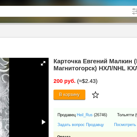
кже в описании
до
Карточка Евгений Малкин 
Магнитогорск) НХЛ/NHL КХ
200 руб.
(≈$2.43)
В корзину
Продавец
Heil_Rus
(26746)
Тольятти 
Задать вопрос Продавцу
Посмотреть