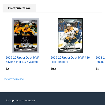
Смотрите также
2019-20 Upper Deck MVP
2019-20 Upper Deck MVP #36
2018-1
Silver Script #177 Wayne
Filip Forsberg
Platinu
Simmonds
$2
$0.5
$1
Посмотреть все
О торговой площадке