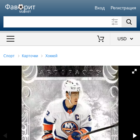
Вход
Регистрация
Искать также в описании
Цена от
до
$
Спорт
Карточки
Хоккей
Продавец