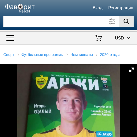
Вход
Регистрация
Искать также в описании
Цена от
до
$
Спорт
Футбольные программы
Чемпионаты
2020-е года
Продавец