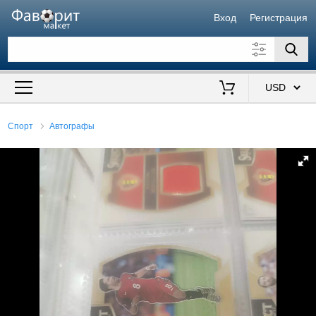
Вход
Регистрация
Искать также в описании
Цена от
до
$
Спорт
Автографы
Продавец