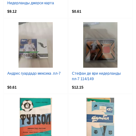
Нидерланды джерси карта
55/199 пл-7
$9.12
$0.61
Андрес гуардадо мексика .пл-7
Стефан де ври нидерланды
пл-7 114/149
$0.61
$12.15