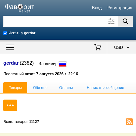
Вход
Регистрация
Искать у
gerdar
Искать также в описании
Цена от
до
$
gerdar
(2382)
Владимир
Продавец
Последний визит
7 августа 2026 г. 22:16
Товары
Обо мне
Отзывы
Написать сообщение
Всего товаров
11127