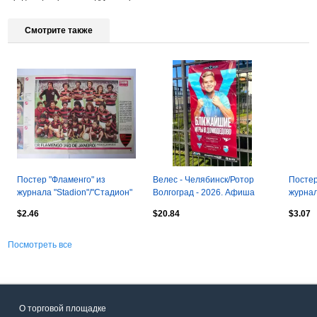
Смотрите также
Постер "Фламенго" из
Велес - Челябинск/Ротор
Постер
журнала "Stadion"/"Стадион"
Волгоград - 2026. Афиша
журнал
1977г
1977г
$2.46
$20.84
$3.07
Посмотреть все
О торговой площадке