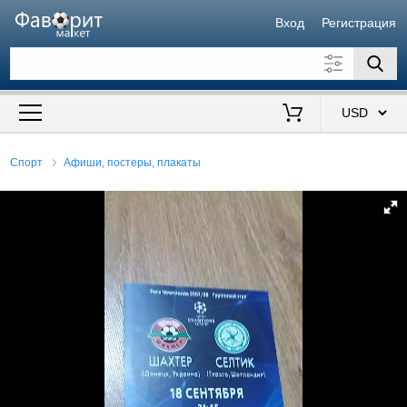
Вход
Регистрация
Искать также в описании
Цена от
до
$
Спорт
Афиши, постеры, плакаты
Продавец