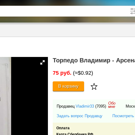
кже в описании
до
Торпедо Владимир - Арсен
75 руб.
(≈$0.92)
В корзину
Обо
Продавец
Vladimir33
(7095)
Мос
мне
Задать вопрос Продавцу
Посмотреть
Оплата
Карта Сбербанка РФ.