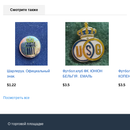
Смотрите также
Шарлеруа. Официальный
Футбол.клуб ФК. ЮНІОН
Футбол
знак.
БЕЛЬГІЯ . ЕМАЛЬ
КОПЕН
$1.22
$3.5
$3.5
Посмотреть все
О торговой площадке