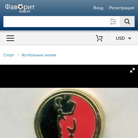
Вход
Регистрация
Искать также в описании
Цена от
до
$
Спорт
Футбольные значки
Продавец