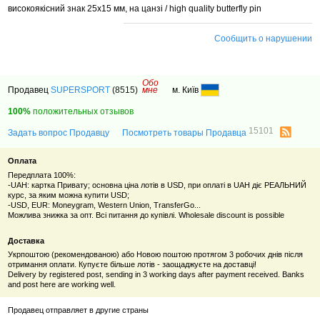
високоякісний знак 25x15 мм, на цанзі / high quality butterfly pin
Сообщить о нарушении
Обо
Продавец
SUPERSPORT
(8515)
мне
м. Київ
100%
положительных отзывов
15101
Задать вопрос Продавцу
Посмотреть товары Продавца
Оплата
Передплата 100%:
-UAH: картка Привату; основна ціна лотів в USD, при оплаті в UAH діє РЕАЛЬНИЙ
курс, за яким можна купити USD;
-USD, EUR: Moneygram, Western Union, TransferGo...
Можлива знижка за опт. Всі питання до купівлі. Wholesale discount is possible
Доставка
Укрпоштою (рекомендованою) або Новою поштою протягом 3 робочих днів після
отримання оплати. Купуєте більше лотів - заощаджуєте на доставці!
Delivery by registered post, sending in 3 working days after payment received. Banks
and post here are working well.
Продавец отправляет в другие страны