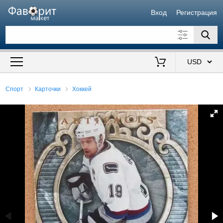
Вход
Регистрация
Искать также в описании
Цена от
до
$
Спорт
Карточки
Хоккей
Продавец