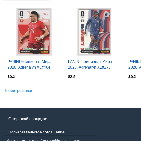
PANINI Чемпионат Мира
PANINI Чемпионат Мира
PANINI
2026. Adrenalyn XL#464
2026. Adrenalyn XL#178
2026. 
Ruben Vargas
Ousmane Dembele SPECIAL
Yazan 
$0.2
$2.5
$0.2
1
Посмотреть все
О торговой площадке
Пользовательское соглашение