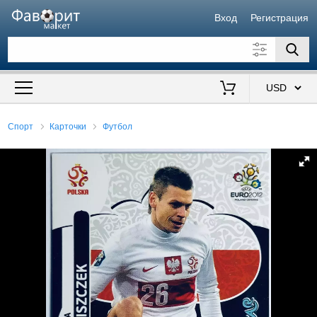
Вход
Регистрация
Искать также в описании
Цена от
до
$
Спорт
Карточки
Футбол
Продавец