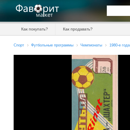
Искать та
Как покупать?
Как продавать?
Цена от
Спорт
Футбольные программы
Чемпионаты
1980-е года
Продавец