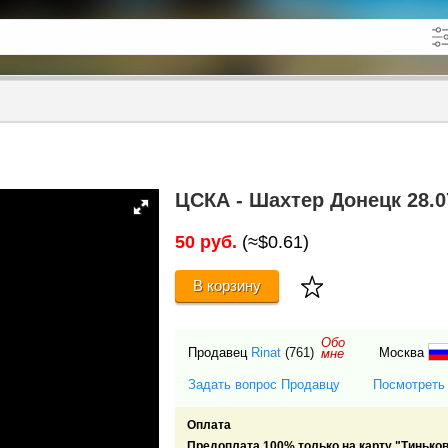
кже в описании
до
ЦСКА - Шахтер Донецк 28.
50 руб.
(≈$0.61)
В корзину
Обо
Продавец
Rinat
(761)
Москва
мне
Задать вопрос Продавцу
Посмотреть
Оплата
Предоплата 100% только на карту "Тиньков