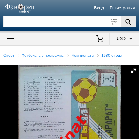
Вход
Регистрация
Искать также в описании
Цена от
до
$
Спорт
Футбольные программы
Чемпионаты
1980-е года
Продавец