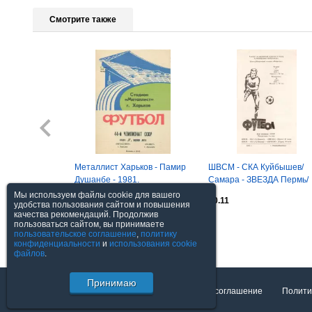
Смотрите также
Металлист Харьков - Памир
ШВСМ - СКА Куйбышев/
Душанбе - 1981.
Самара - ЗВЕЗДА Пермь/
ДИНАМО Киров 27 -
Мы используем файлы cookie для вашего
$0.09
$0.11
30.07.1989
удобства пользования сайтом и повышения
качества рекомендаций. Продолжив
пользоваться сайтом, вы принимаете
Посмотреть все
пользовательское соглашение
,
политику
конфиденциальности
и
использования cookie
файлов
.
Принимаю
О торговой площадке
Пользовательское соглашение
Полити