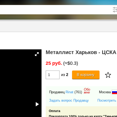
кже в описании
до
Металлист Харьков - ЦСКА
25 руб.
(≈$0.3)
из
2
В корзину
Обо
Продавец
Rinat
(761)
Москва
мне
Задать вопрос Продавцу
Посмотреть
Оплата
Предоплата 100% только на карту "Тиньков