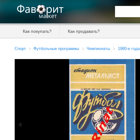
Искать та
Как покупать?
Как продавать?
Цена от
Спорт
Футбольные программы
Чемпионаты
1980-е года
Продавец