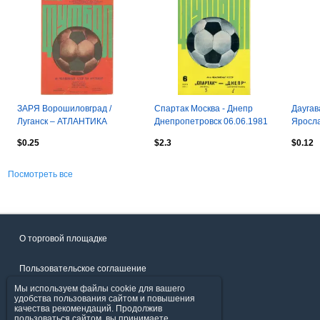
ЗАРЯ Ворошиловград /
Спартак Москва - Днепр
Даугав
Луганск – АТЛАНТИКА
Днепропетровск 06.06.1981
Яросла
Севастополь 08.04.1985.
2-й вид
$0.25
$2.3
$0.12
Посмотреть все
О торговой площадке
Пользовательское соглашение
Мы используем файлы cookie для вашего
Политика конфиденциальности
удобства пользования сайтом и повышения
качества рекомендаций. Продолжив
пользоваться сайтом, вы принимаете