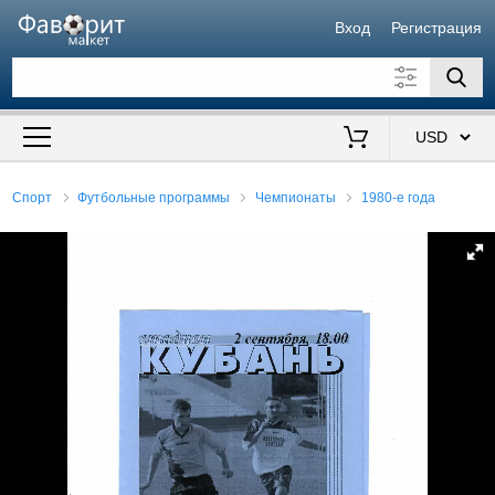
Вход
Регистрация
Искать также в описании
Цена от
до
$
Спорт
Футбольные программы
Чемпионаты
1980-е года
Продавец