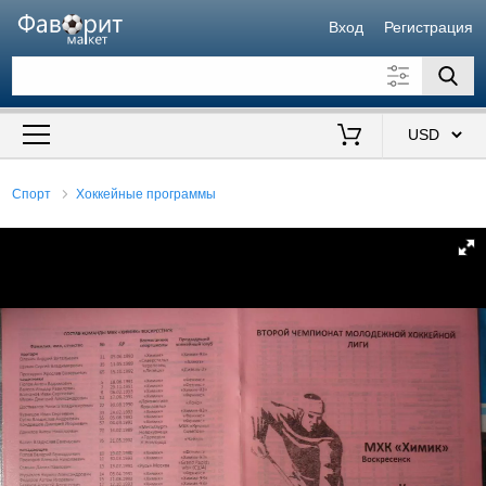
Вход
Регистрация
Искать также в описании
Цена от
до
$
Спорт
Хоккейные программы
Продавец