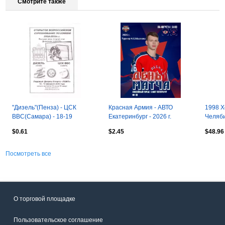
Смотрите также
"Дизель"(Пенза) - ЦСК
Красная Армия - АВТО
1998 Х
ВВС(Самара) - 18-19
Екатеринбург - 2026 г.
Челяби
февраля 2009 года.
(6.08.2026.) Турнир
$0.61
$2.45
$48.96
Е.Н.Маслова
Посмотреть все
О торговой площадке
Пользовательское соглашение