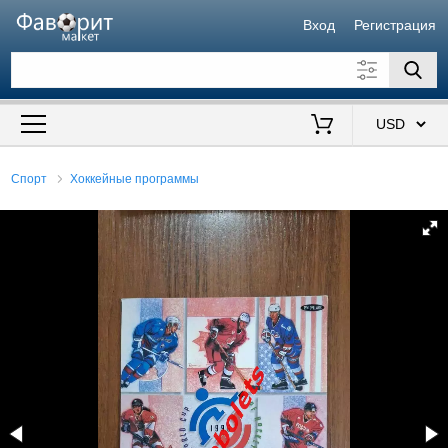
Вход
Регистрация
Искать также в описании
Цена от
до
$
Спорт
Хоккейные программы
Продавец