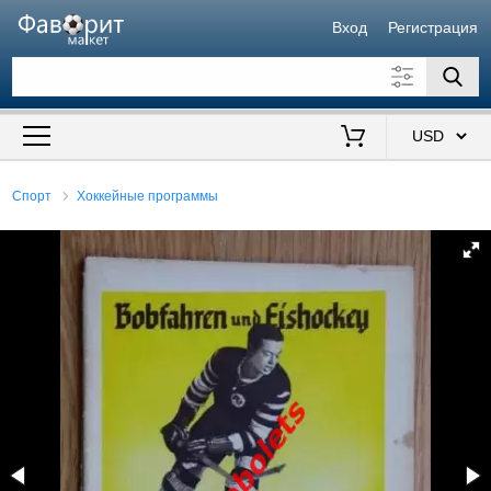
Вход
Регистрация
Искать также в описании
Цена от
до
$
Спорт
Хоккейные программы
Продавец