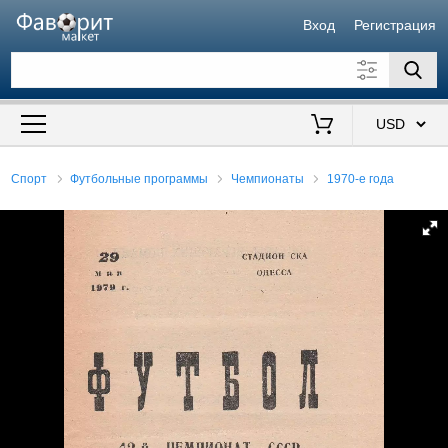
Вход
Регистрация
Искать также в описании
Цена от
до
$
Спорт
Футбольные программы
Чемпионаты
1970-е года
Продавец