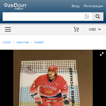
Вход
Регистрация
Искать также в описании
Цена от
до
$
Спорт
Карточки
Хоккей
Продавец