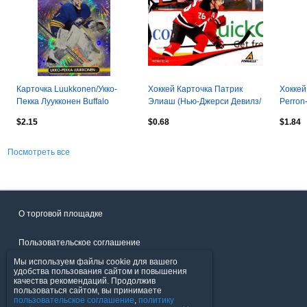
Карточка Luukkonen/Укко-
Хоккей Карточка Патрик
Хоккей
Пекка Луукконен Buffalo
Элиаш (Нью-Джерси Девилз/
Perron
Sabres/Баффало Сейбрз
Металлург Магнитогорск)
Louis 
$2.15
$0.68
$1.84
НХЛ-NHL
НХЛ/NHL
НХЛ-N
Посмотреть все
О торговой площадке
Пользовательское соглашение
Мы используем файлы cookie для вашего
Политика конфиденциальности
удобства пользования сайтом и повышения
качества рекомендаций. Продолжив
пользоваться сайтом, вы принимаете
Продавцы
пользовательское соглашение
,
политику