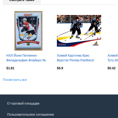
Смотрите также
НХЛ Йони Питкянен
Хоккей Карточка Крис
Хоккей
Филадельфия Флайерз №
Верстиг Florida Panthers/
Туту (N
212 автограф
Флорида, Авангард Омск
Нэшви
$1.81
$0.9
$0.42
НХЛ/NHL/КХЛ
НХЛ/N
Посмотреть все
О торговой площадке
Пользовательское соглашение