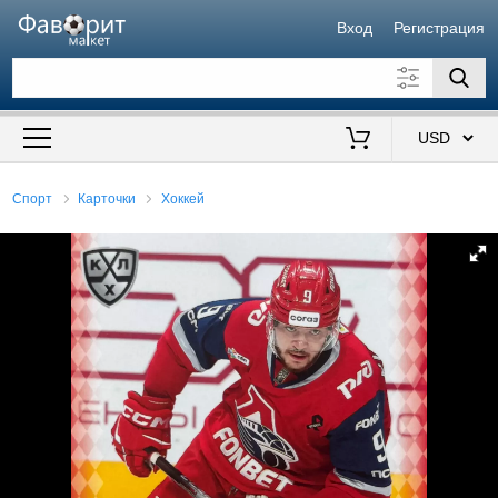
Вход
Регистрация
Искать также в описании
Цена от
до
$
Спорт
Карточки
Хоккей
Продавец