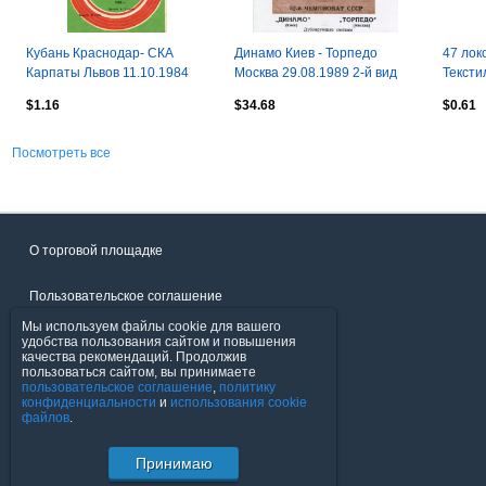
Кубань Краснодар- СКА
Динамо Киев - Торпедо
47 лок
Карпаты Львов 11.10.1984
Москва 29.08.1989 2-й вид
Тексти
$1.16
$34.68
$0.61
Посмотреть все
О торговой площадке
Пользовательское соглашение
Мы используем файлы cookie для вашего
Политика конфиденциальности
удобства пользования сайтом и повышения
качества рекомендаций. Продолжив
пользоваться сайтом, вы принимаете
Продавцы
пользовательское соглашение
,
политику
конфиденциальности
и
использования cookie
файлов
.
Помощь & Служба поддержки
Принимаю
© FavoritMarket.com