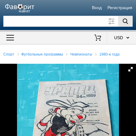
Вход
Регистрация
Искать также в описании
Цена от
до
$
Спорт
Футбольные программы
Чемпионаты
1980-е года
Продавец