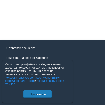
О торговой площадке
Пользовательское соглашение
Мы используем файлы cookie для вашего
Политика конфиденциальности
удобства пользования сайтом и повышения
качества рекомендаций. Продолжив
пользоваться сайтом, вы принимаете
Продавцы
пользовательское соглашение
,
политику
конфиденциальности
и
использования cookie
файлов
.
Помощь & Служба поддержки
Принимаю
© FavoritMarket.com