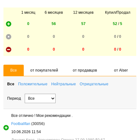
1 месяц
6 месяцев
12 месяцев
Купил/Продал
0
56
57
52
/
5
0
0
0
0
/
0
0
0
0
0
/
0
Все
от покупателей
от продавцов
от Alser
Все
Положительные
Нейтральные
Отрицательные
Период
Все отлично ! Мои рекомендации .
Footballfan
(30056)
10.06.2026 11:54