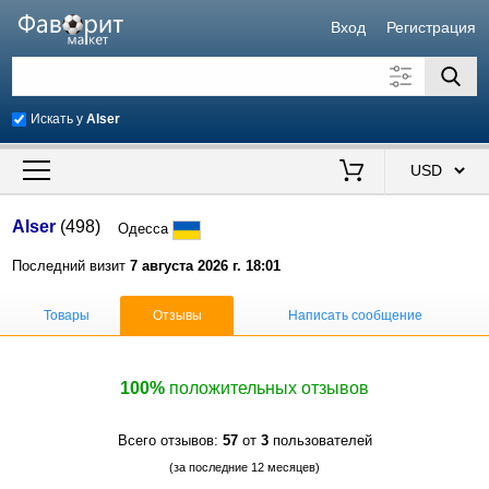
Вход
Регистрация
Искать у
Alser
Искать также в описании
Цена от
до
$
Alser
(498)
Одесса
Продавец
Последний визит
7 августа 2026 г. 18:01
Товары
Отзывы
Написать сообщение
100%
положительных отзывов
Всего отзывов:
57
от
3
пользователей
(за последние 12 месяцев)