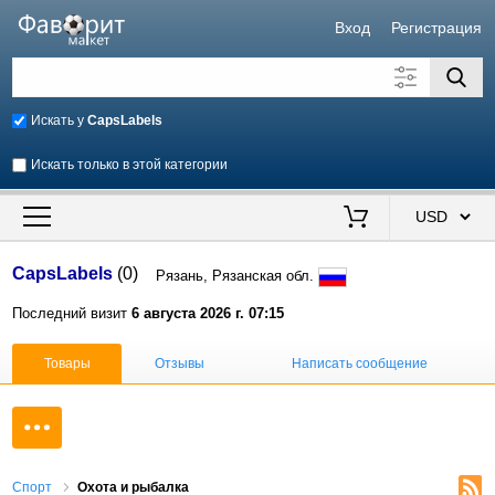
Вход
Регистрация
Искать у
CapsLabels
Искать только в этой категории
Искать также в описании
Цена от
до
$
CapsLabels
(0)
Рязань, Рязанская обл.
Продавец
Последний визит
6 августа 2026 г. 07:15
Товары
Отзывы
Написать сообщение
Спорт
Охота и рыбалка