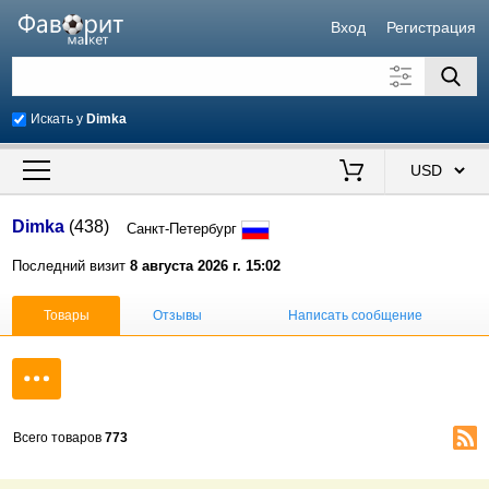
Вход
Регистрация
Искать у
Dimka
Искать также в описании
Цена от
до
$
Dimka
(438)
Санкт-Петербург
Продавец
Последний визит
8 августа 2026 г. 15:02
Товары
Отзывы
Написать сообщение
Всего товаров
773