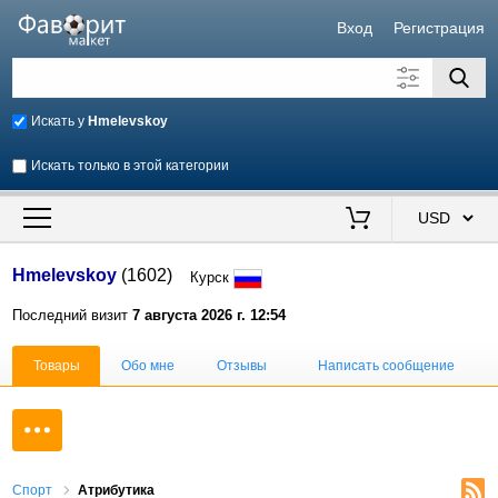
Вход
Регистрация
Искать у
Hmelevskoy
Искать только в этой категории
Искать также в описании
Цена от
до
$
Hmelevskoy
(1602)
Курск
Продавец
Последний визит
7 августа 2026 г. 12:54
Товары
Обо мне
Отзывы
Написать сообщение
Спорт
Атрибутика