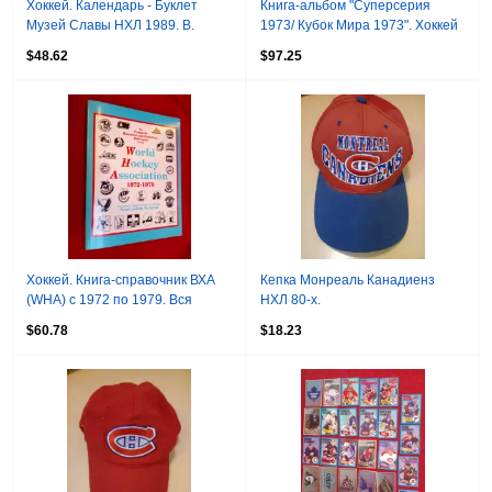
Хоккей. Календарь - Буклет
Книга-альбом "Суперсерия
Музей Славы НХЛ 1989. В.
1973/ Кубок Мира 1973". Хоккей
Третьяк СССР
СССР-Канада-США
$48.62
$97.25
Хоккей. Книга-справочник ВХА
Кепка Монреаль Канадиенз
(WHA) с 1972 по 1979. Вся
НХЛ 80-х.
история, вся статистика
$60.78
$18.23