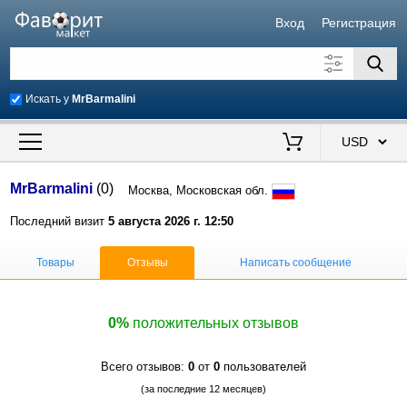
Вход
Регистрация
Искать у
MrBarmalini
Искать также в описании
Цена от
до
$
MrBarmalini
(0)
Москва, Московская обл.
Продавец
Последний визит
5 августа 2026 г. 12:50
Товары
Отзывы
Написать сообщение
0%
положительных отзывов
Всего отзывов:
0
от
0
пользователей
(за последние 12 месяцев)