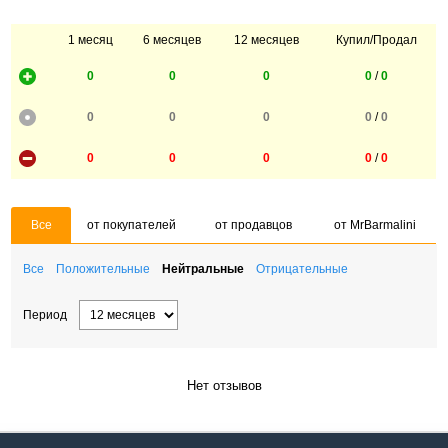
1 месяц
6 месяцев
12 месяцев
Купил/Продал
0
0
0
0
/
0
0
0
0
0
/
0
0
0
0
0
/
0
Все
от покупателей
от продавцов
от MrBarmalini
Все
Положительные
Нейтральные
Отрицательные
Период
Нет отзывов