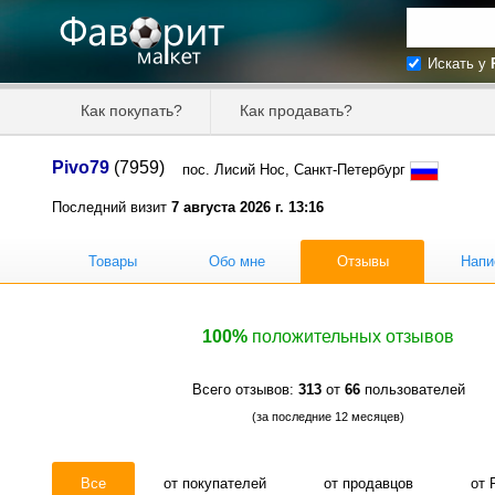
Искать у
Искать та
Как покупать?
Как продавать?
Цена от
Pivo79
(7959)
пос. Лисий Нос, Санкт-Петербург
Продавец
Последний визит
7 августа 2026 г. 13:16
Товары
Обо мне
Отзывы
Напи
100%
положительных отзывов
Всего отзывов:
313
от
66
пользователей
(за последние 12 месяцев)
Все
от покупателей
от продавцов
от 