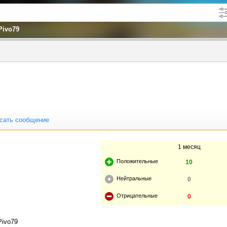
Pivo79
кже в описании
до
сать сообщение
1 месяц
Положительные
10
Нейтральные
0
Отрицательные
0
Pivo79