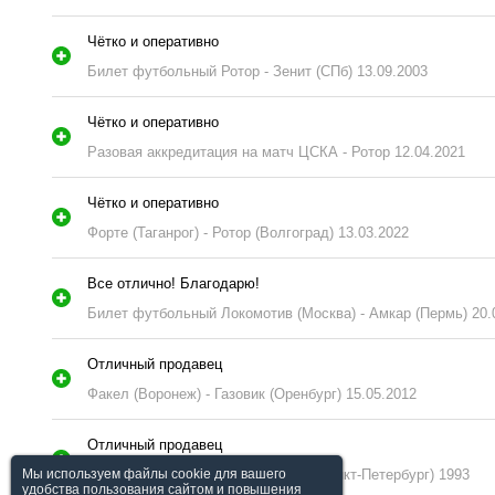
Чётко и оперативно
Билет футбольный Ротор - Зенит (СПб) 13.09.2003
Чётко и оперативно
Разовая аккредитация на матч ЦСКА - Ротор 12.04.2021
Чётко и оперативно
Форте (Таганрог) - Ротор (Волгоград) 13.03.2022
Все отлично! Благодарю!
Билет футбольный Локомотив (Москва) - Амкар (Пермь) 20.
Отличный продавец
Факел (Воронеж) - Газовик (Оренбург) 15.05.2012
Отличный продавец
Факел (Воронеж) - Смена-Сатурн (Санкт-Петербург) 1993
Мы используем файлы cookie для вашего
удобства пользования сайтом и повышения