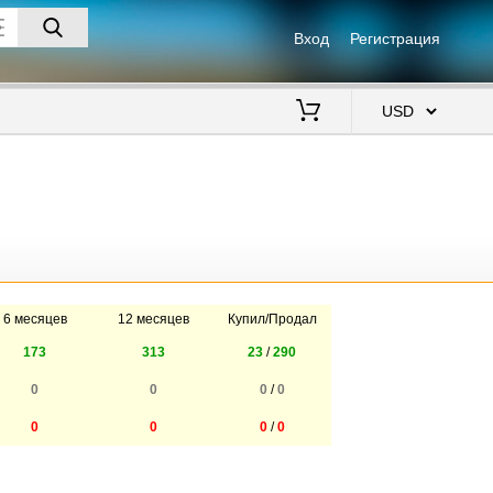
Вход
Регистрация
$
6 месяцев
12 месяцев
Купил/Продал
173
313
23
/
290
0
0
0
/
0
0
0
0
/
0