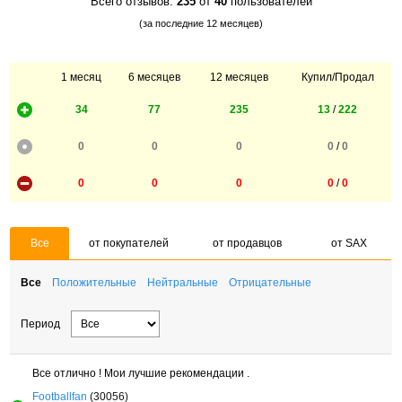
Всего отзывов:
235
от
40
пользователей
(за последние 12 месяцев)
1 месяц
6 месяцев
12 месяцев
Купил/Продал
34
77
235
13
/
222
0
0
0
0
/
0
0
0
0
0
/
0
Все
от покупателей
от продавцов
от SAX
Все
Положительные
Нейтральные
Отрицательные
Период
Все отлично ! Мои лучшие рекомендации .
Footballfan
(30056)