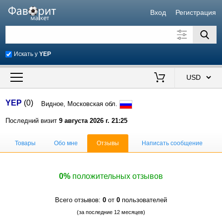
Вход
Регистрация
Искать у
YEP
Искать также в описании
Цена от
до
$
YEP
(0)
Видное, Московская обл.
Продавец
Последний визит
9 августа 2026 г. 21:25
Товары
Обо мне
Отзывы
Написать сообщение
0%
положительных отзывов
Всего отзывов:
0
от
0
пользователей
(за последние 12 месяцев)