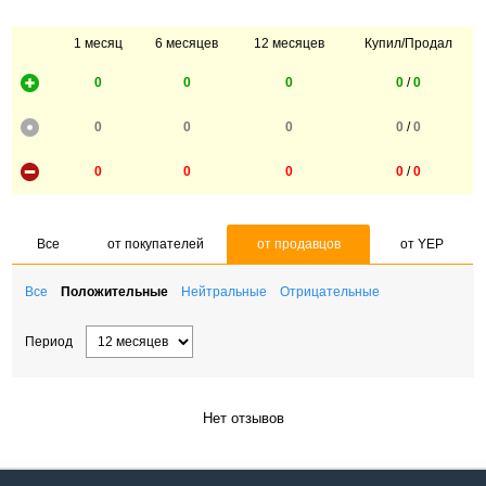
1 месяц
6 месяцев
12 месяцев
Купил/Продал
0
0
0
0
/
0
0
0
0
0
/
0
0
0
0
0
/
0
Все
от покупателей
от продавцов
от YEP
Все
Положительные
Нейтральные
Отрицательные
Период
Нет отзывов