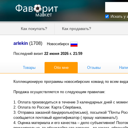
Искать у
Искать та
Как покупать?
Как продавать?
Цена от
arlekin
(1708)
Новосибирск
Продавец
Последний визит
22 июня 2026 г. 21:59
Товары
Обо мне
Отзывы
Напи
Коллекционирую программы новосибирских команд по всем вида
Продажа осуществляется по следующим правилам:
1. Оплата производиться в течение 3 календарных дней с момен
2. Оплата по России: Карта Сбербанка,
3. Отправка заказной бандеролью(письмо), посылкой "Почты Рос
сообщается почтовый идентификатор ( прошу напоминать!).
4. Оценка материала и его качества – дело субъективное! Поэт
принципиально, то обсуждайте это заранее - до заказа, обращайт