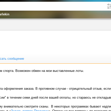
arlekin
кже в описании
до
сать сообщение
м спорта. Возможен обмен на мои выставленные лоты.
та оформления заказа. В противном случае - отрицательный отзыв, если
сии" в течении семи дней после вашей оплаты, но стараюсь не откладыв
ому внимательно смотрите сканы. В некоторых программах бывают надпис
есь в «
Задать вопрос Продавцу
», Отвечу на все вопросы, по желанию 