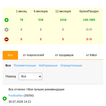
1 месяц
6 месяцев
12 месяцев
Купил/Продал
78
539
1018
149
/
869
0
0
0
0
/
0
0
0
0
0
/
0
Все
от покупателей
от продавцов
от fotkol
Все
Положительные
Нейтральные
Отрицательные
Период
Все отлично ! Мои лучшие рекомендации
Footballfan
(30056)
30.07.2026 14:21