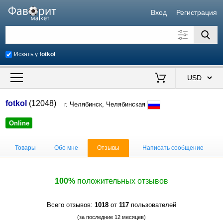
Вход
Регистрация
Искать у
fotkol
Искать также в описании
Цена от
до
$
fotkol
(12048)
г. Челябинск, Челябинская
Продавец
Online
Товары
Обо мне
Отзывы
Написать сообщение
100%
положительных отзывов
Всего отзывов:
1018
от
117
пользователей
(за последние 12 месяцев)