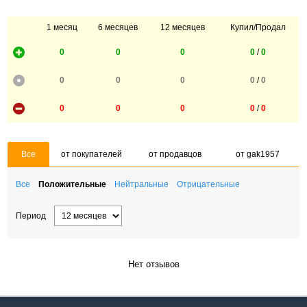
1 месяц
6 месяцев
12 месяцев
Купил/Продал
0
0
0
0
/
0
0
0
0
0
/
0
0
0
0
0
/
0
Все
от покупателей
от продавцов
от gak1957
Все
Положительные
Нейтральные
Отрицательные
Период
Нет отзывов