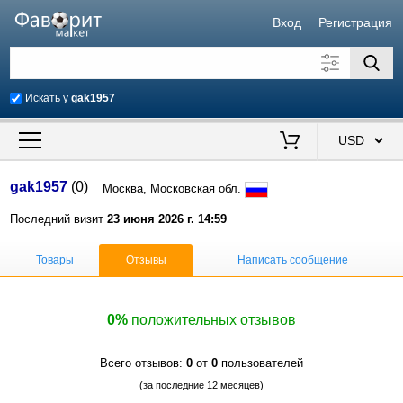
Вход
Регистрация
Искать у
gak1957
Искать также в описании
Цена от
до
$
gak1957
(0)
Москва, Московская обл.
Продавец
Последний визит
23 июня 2026 г. 14:59
Товары
Отзывы
Написать сообщение
0%
положительных отзывов
Всего отзывов:
0
от
0
пользователей
(за последние 12 месяцев)