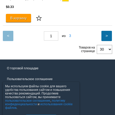
$0.33
В корзину
<
>
из
3
Товаров на
странице
О торговой площадке
Пользовательское соглашение
Мы используем файлы cookie для вашего
Политика конфиденциальности
удобства пользования сайтом и повышения
качества рекомендаций. Продолжив
пользоваться сайтом, вы принимаете
Продавцы
пользовательское соглашение
,
политику
конфиденциальности
и
использования cookie
файлов
.
Помощь & Служба поддержки