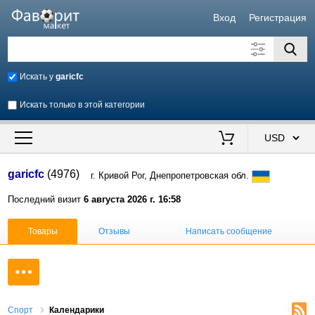
Вход
Регистрация
Искать у
garicfc
Искать только в этой категории
Искать также в описании
Цена от
до
$
garicfc
(4976)
г. Кривой Рог, Днепропетровская обл.
Продавец
Последний визит
6 августа 2026 г. 16:58
Товары
Отзывы
Написать сообщение
Спорт
Календарики