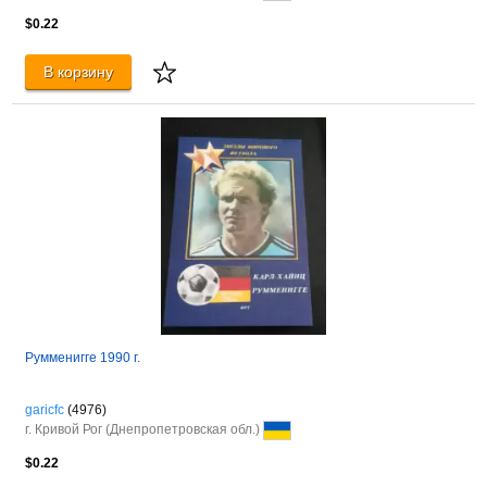
$0.22
В корзину
Румменигге 1990 г.
garicfc
(4976)
г. Кривой Рог (Днепропетровская обл.)
$0.22