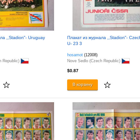
ла ,,Stadion"- Uruguay
Плакат из журнала ,,Stadion"- Czec
U- 23 3
hosamot
(12008)
h Republic)
Nove Sedlo (Czech Republic)
$0.87
В корзину