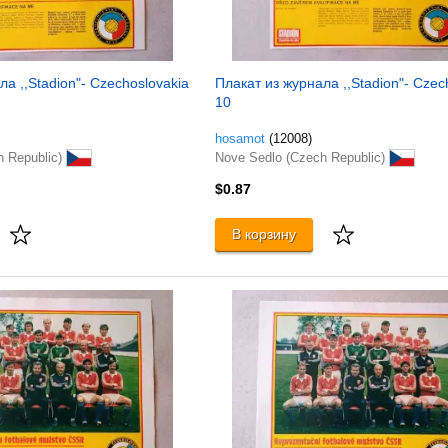
а ,,Stadion"- Czechoslovakia
Плакат из журнала ,,Stadion"- Czec
10
hosamot
(12008)
h Republic)
Nove Sedlo (Czech Republic)
$0.87
В корзину