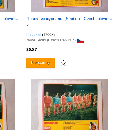
hoslovakia
Плакат из журнала ,,Stadion"- Czechoslovakia
5
hosamot
(12008)
Nove Sedlo (Czech Republic)
$0.87
В корзину