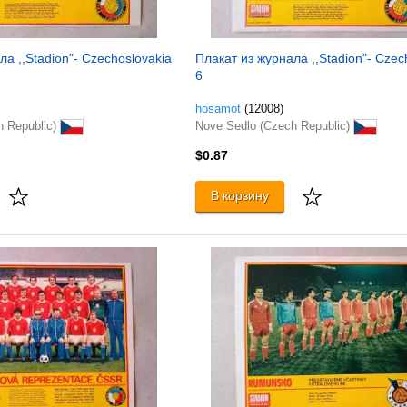
а ,,Stadion"- Czechoslovakia
Плакат из журнала ,,Stadion"- Czec
6
hosamot
(12008)
h Republic)
Nove Sedlo (Czech Republic)
$0.87
В корзину