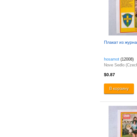
Плакат из журнал
hosamot
(12008)
Nove Sedlo (Czec
$0.87
В корзину