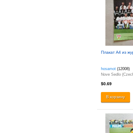
Плакат A4 из жур
hosamot
(12008)
Nove Sedlo (Czec
$0.69
В корзину