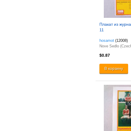
Плакат из журнал
11
hosamot
(12008)
Nove Sedlo (Czec
$0.87
В корзину