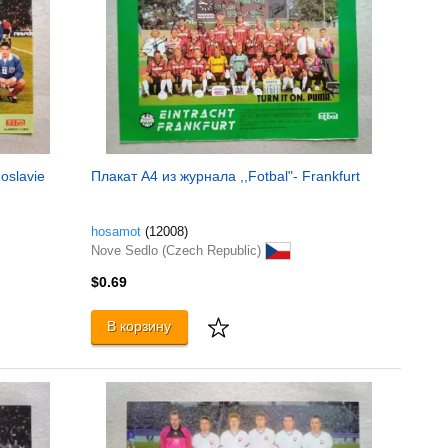
oslavie
Плакат A4 из журнала ,,Fotbal"- Frankfurt
hosamot
(12008)
Nove Sedlo (Czech Republic)
$0.69
В корзину