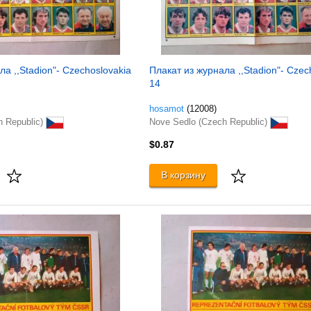
а ,,Stadion"- Czechoslovakia
Плакат из журнала ,,Stadion"- Czec
14
hosamot
(12008)
h Republic)
Nove Sedlo (Czech Republic)
$0.87
В корзину