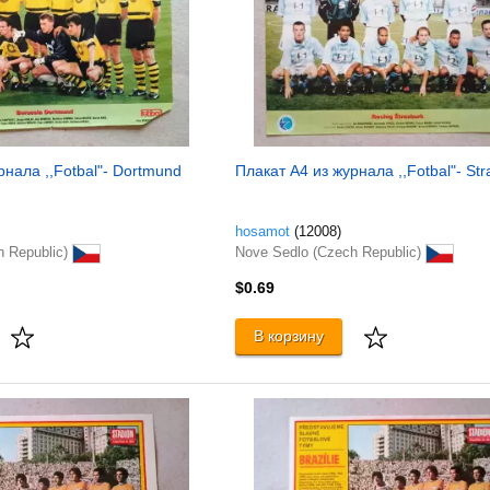
рнала ,,Fotbal"- Dortmund
Плакат A4 из журнала ,,Fotbal"- Str
hosamot
(12008)
h Republic)
Nove Sedlo (Czech Republic)
$0.69
В корзину