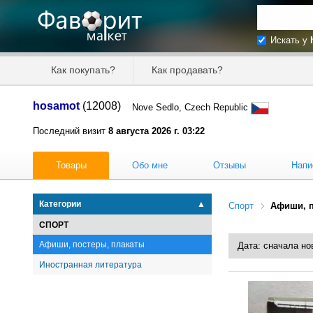
Искать у
Искать та
Как покупать?
Как продавать?
Цена от
hosamot
(12008)
Nove Sedlo, Czech Republic
Продавец
Последний визит
8 августа 2026 г. 03:22
Товары
Обо мне
Отзывы
Напи
Категории
▲
Спорт
Афиши, п
СПОРТ
Афиши, постеры, плакаты
Иностранная литература