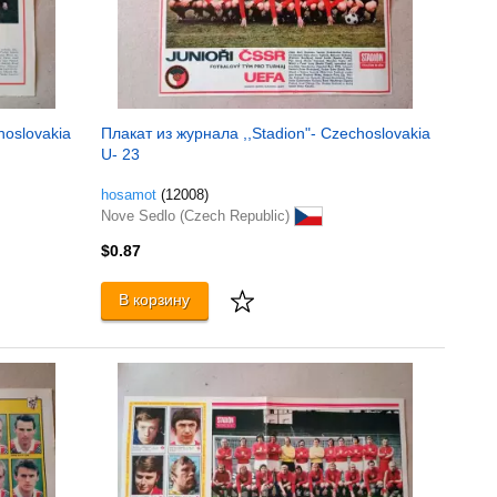
hoslovakia
Плакат из журнала ,,Stadion"- Czechoslovakia
U- 23
hosamot
(12008)
Nove Sedlo (Czech Republic)
$0.87
В корзину