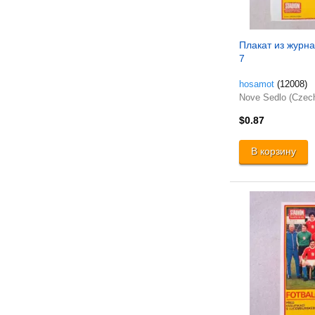
Плакат из журнал
7
hosamot
(12008)
Nove Sedlo (Czec
$0.87
В корзину