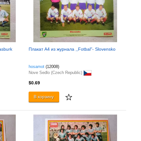
asburk
Плакат A4 из журнала ,,Fotbal"- Slovensko
hosamot
(12008)
Nove Sedlo (Czech Republic)
$0.69
В корзину