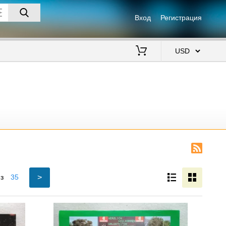
Вход
Регистрация
$
>
з
35