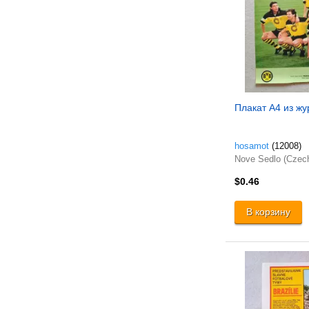
Плакат A4 из жу
hosamot
(12008)
Nove Sedlo (Czec
$0.46
В корзину