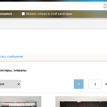
hosamot
Искать только в этой категории
кже в описании
до
сать сообщение
остеры, плакаты
<
и