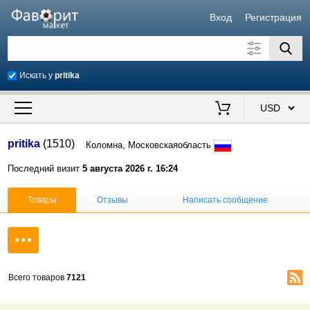
Вход
Регистрация
Искать у
pritika
Искать также в описании
Цена от
до
$
pritika
(1510)
Коломна, Московскаяобласть
Продавец
Последний визит
5 августа 2026 г. 16:24
Товары
Отзывы
Написать сообщение
Всего товаров
7121