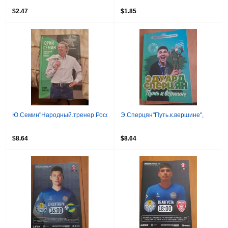
$2.47
$1.85
Ю.Семин"Народный.тренер.России"
Э.Сперцян"Путь.к.вершине",
$8.64
$8.64