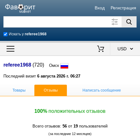
Вход
Регистрация
Искать у
referee1968
Искать также в описании
Цена от
до
$
referee1968
(720)
Омск
Продавец
Последний визит
6 августа 2026 г. 06:27
Товары
Отзывы
Написать сообщение
100%
положительных отзывов
Всего отзывов:
56
от
19
пользователей
(за последние 12 месяцев)