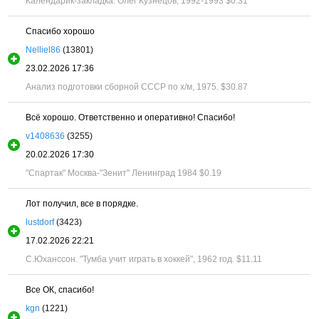
Календарик-закладка. Олег Кузнецов, 1992-1993
$0.31
Спасибо хорошо
Nelliel86
(13801)
23.02.2026 17:36
Анализ подготовки сборной СССР по х/м, 1975.
$30.87
Всё хорошо. Ответственно и оперативно! Спасибо!
v1408636
(3255)
20.02.2026 17:30
"Спартак" Москва-"Зенит" Ленинград 1984
$0.19
Лот получил, все в порядке.
lustdorf
(3423)
17.02.2026 22:21
С.Юханссон. "Тумба учит играть в хоккей", 1962 год.
$11.11
Все ОК, спасибо!
kgn
(1221)