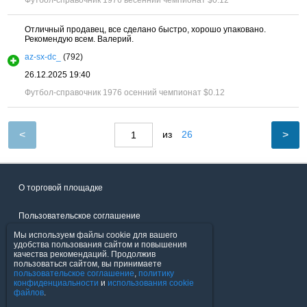
Футбол-справочник 1976 весенний чемпионат
$0.12
Отличный продавец, все сделано быстро, хорошо упаковано.
Рекомендую всем. Валерий.
az-sx-dc_
(792)
26.12.2025 19:40
Футбол-справочник 1976 осенний чемпионат
$0.12
<
>
из
26
О торговой площадке
Пользовательское соглашение
Мы используем файлы cookie для вашего
Политика конфиденциальности
удобства пользования сайтом и повышения
качества рекомендаций. Продолжив
пользоваться сайтом, вы принимаете
Продавцы
пользовательское соглашение
,
политику
конфиденциальности
и
использования cookie
файлов
.
Помощь & Служба поддержки