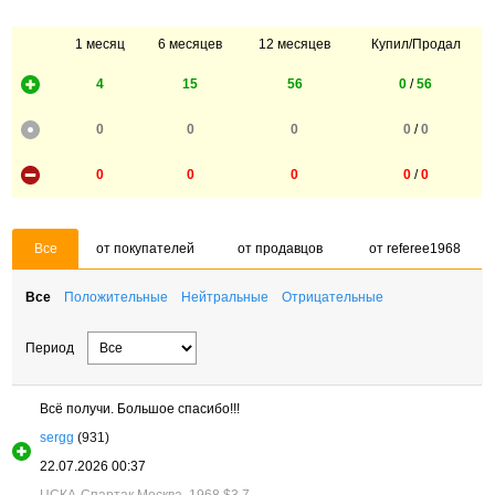
1 месяц
6 месяцев
12 месяцев
Купил/Продал
4
15
56
0
/
56
0
0
0
0
/
0
0
0
0
0
/
0
Все
от покупателей
от продавцов
от referee1968
Все
Положительные
Нейтральные
Отрицательные
Период
Всё получи. Большое спасибо!!!
sergg
(931)
22.07.2026 00:37