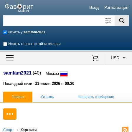
Вход
Регистрация
Искать у
samfam2021
Искать только в этой категории
Искать также в описании
Цена от
до
$
samfam2021
(40)
Москва
Продавец
Последний визит
31 июля 2026 г. 00:20
Товары
Отзывы
Написать сообщение
Спорт
Карточки