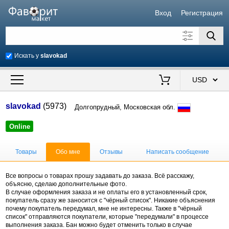
Вход
Регистрация
Искать у
slavokad
Искать также в описании
Цена от
до
$
slavokad
(5973)
Долгопрудный, Московская обл.
Продавец
Online
Товары
Обо мне
Отзывы
Написать сообщение
Все вопросы о товарах прошу задавать до заказа. Всё расскажу,
объясню, сделаю дополнительные фото.
В случае оформления заказа и не оплаты его в установленный срок,
покупатель сразу же заносится с "чёрный список". Никакие объяснения
почему покупатель передумал, мне не интересны. Также в "чёрный
список" отправляются покупатели, которые "передумали" в процессе
выполнения заказа. Бан можно будет отменить только в случае