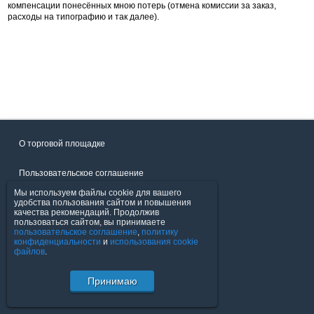
компенсации понесённых мною потерь (отмена комиссии за заказ,
расходы на типографию и так далее).
О торговой площадке
Пользовательское соглашение
Мы используем файлы cookie для вашего
Политика конфиденциальности
удобства пользования сайтом и повышения
качества рекомендаций. Продолжив
пользоваться сайтом, вы принимаете
Продавцы
пользовательское соглашение
,
политику
конфиденциальности
и
использования cookie
файлов
.
Помощь & Служба поддержки
Принимаю
© FavoritMarket.com