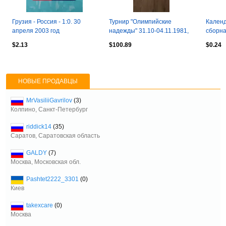
Грузия - Россия - 1:0. 30
Турнир "Олимпийские
Кален
апреля 2003 год
надежды" 31.10-04.11.1981,
сборна
г.Запорожье, ОБМЕН
НИДЕР
$2.13
$100.89
$0.24
футбо
НОВЫЕ ПРОДАВЦЫ
MrVasiliiGavrilov
(3)
Колпино, Санкт-Петербург
riddick14
(35)
Саратов, Саратовская область
GALDY
(7)
Москва, Московская обл.
Pashtet2222_3301
(0)
Киев
takexcare
(0)
Москва