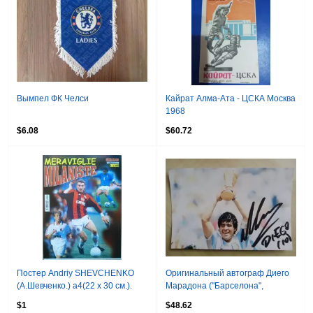
Вымпел ФК Челси
Кайрат Алма-Ата - ЦСКА Москва
1968
$6.08
$60.72
Постер Аndriy SHEVCHENKO
Оригинальный автограф Диего
(А.Шевченко.) а4(22 х 30 см.).
Марадона ("Барселона",
Оптом скидки до 49%!
"Наполи", сборная Аргентины)
$1
$48.62