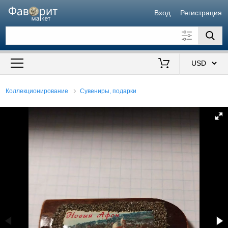
Вход
Регистрация
Искать также в описании
Цена от
до
$
Коллекционирование
Сувениры, подарки
Продавец