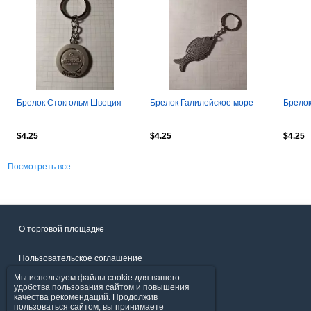
Брелок Стокгольм Швеция
Брелок Галилейское море
Брелок
$4.25
$4.25
$4.25
Посмотреть все
О торговой площадке
Пользовательское соглашение
Мы используем файлы cookie для вашего
Политика конфиденциальности
удобства пользования сайтом и повышения
качества рекомендаций. Продолжив
пользоваться сайтом, вы принимаете