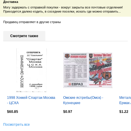
Доставка
Могу задержать с отправкой покупки - вокруг закрыты все почтовые отделения!
Приходится далеко ездить, в соседние поселки, искать где можно отправить...
Продавец отправляет в другие страны
Смотрите также
1998 Хоккей Спартак Москва
Омские ястребы(Омск) -
Металл
- ЦСКА
Кузнецкие
Ермак 
медведи(Новокузнецк) - 2026
$60.85
$0.97
$1.22
- G-Energy
Посмотреть все