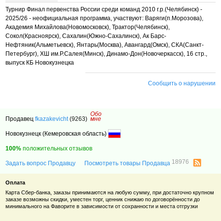
Турнир Финал первенства России среди команд 2010 г.р.(Челябинск) -
2025/26 - неофициальная программа, участвуют: Варяги(п.Морозова),
Академия Михайлова(Новомосковск), Трактор(Челябинск),
Сокол(Красноярск), Сахалин(Южно-Сахалинск), Ак Барс-
Нефтяник(Альметьевск), Янтарь(Москва), Авангард(Омск), СКА(Санкт-
Петербург), ХШ им.Р.Салея(Минск), Динамо-Дон(Новочеркасск), 16 стр.,
выпуск КБ Новокузнецка
Сообщить о нарушении
Обо
Продавец
fkazakevicht
(9263)
мне
Новокузнецк (Кемеровская область)
100%
положительных отзывов
18976
Задать вопрос Продавцу
Посмотреть товары Продавца
Оплата
Карта Сбер-банка, заказы принимаются на любую сумму, при достаточно крупном
заказе возможны скидки, уместен торг, ценник снижаю по договорённости до
минимального на Фаворите в зависимости от сохранности и места отгрузки