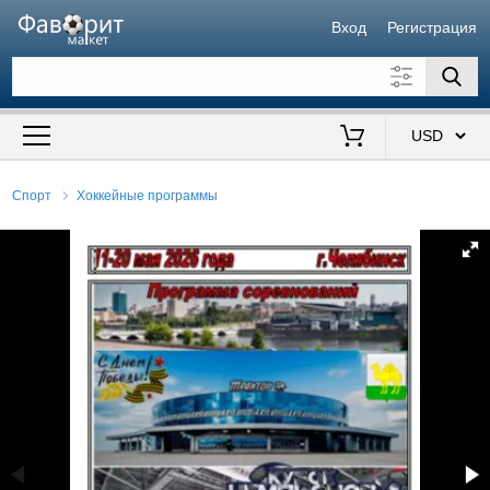
Вход
Регистрация
Искать также в описании
Цена от
до
$
Спорт
Хоккейные программы
Продавец