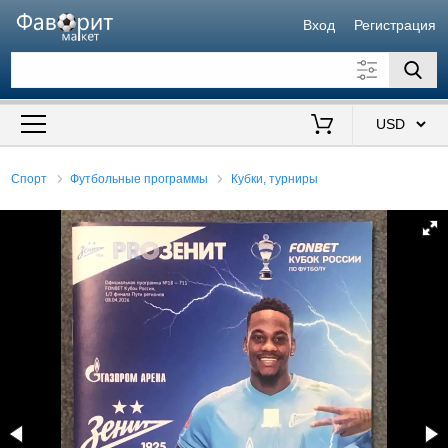
Вход
Регистрация
Искать также в описании
Цена от
до
$
Спорт
Футбольные программы
Кубки, турниры
Продавец