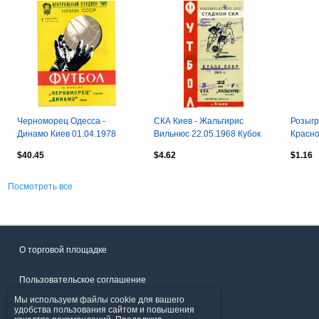
Черноморец Одесса -
СКА Киев - Жальгирис
Розыгр
Динамо Киев 01.04.1978
Вильнюс 22.05.1968 Кубок
Красно
Кубок СССР тираж 500
СССР
$40.45
$4.62
$1.16
Посмотреть все
О торговой площадке
Пользовательское соглашение
Мы используем файлы cookie для вашего
Политика конфиденциальности
удобства пользования сайтом и повышения